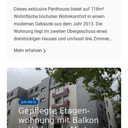
Dieses exklusive Penthouse bietet auf 118m²
Wohnfläche höchsten Wohnkomfort in einem
modernen Gebäude aus dem Jahr 2013. Die
Wohnung liegt im zweiten Obergeschoss eines
dreistöckigen Hauses und umfasst drei Zimmer,
darunter zwei Schlafzimmer und ein geräumiges
Mehr erfahren
Wohnzimmer mit offener Einbauküche. Der
Wohnbereich besticht durch gehobene
Ausstattung, darunter Fliesenböden und eine
Fußbodenheizung. Eine Klimaanlage im
Wohnzimmer […]