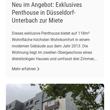
Neu im Angebot: Exklusives
Penthouse in Düsseldorf-
Unterbach zur Miete
Dieses exklusive Penthouse bietet auf 118m²
Wohnfläche höchsten Wohnkomfort in einem
modernen Gebäude aus dem Jahr 2013. Die
Wohnung liegt im zweiten Obergeschoss eines
dreistöckigen Hauses und umfasst drei Zimmer,
darunter zwei Schlafzimmer und ein geräumiges
Mehr erfahren
Wohnzimmer mit offener Einbauküche. Der
Wohnbereich besticht durch gehobene
Ausstattung, darunter Fliesenböden und eine
Fußbodenheizung. Eine Klimaanlage im
Wohnzimmer […]