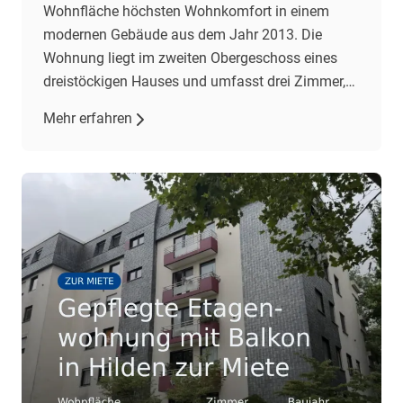
Wohnfläche höchsten Wohnkomfort in einem
modernen Gebäude aus dem Jahr 2013. Die
Wohnung liegt im zweiten Obergeschoss eines
dreistöckigen Hauses und umfasst drei Zimmer,
darunter zwei Schlafzimmer und ein geräumiges
Mehr erfahren
Wohnzimmer mit offener Einbauküche. Der
Wohnbereich besticht durch gehobene
Ausstattung, darunter Fliesenböden und eine
Fußbodenheizung. Eine Klimaanlage im
Wohnzimmer […]