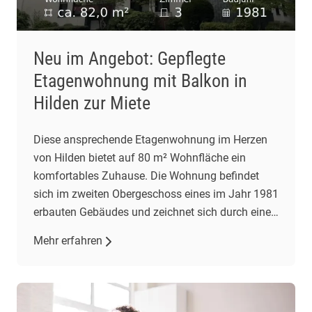
Neu im Angebot: Gepflegte
Etagenwohnung mit Balkon in
Hilden zur Miete
Diese ansprechende Etagenwohnung im Herzen
von Hilden bietet auf 80 m² Wohnfläche ein
komfortables Zuhause. Die Wohnung befindet
sich im zweiten Obergeschoss eines im Jahr 1981
erbauten Gebäudes und zeichnet sich durch einen
gepflegten Zustand aus. Mit drei Zimmern,
Mehr erfahren
darunter zwei Schlafzimmer und ein
Wohnzimmer, bietet sie ausreichend Platz für
individuelle Wohnbedürfnisse. Das großzügige
Wohnzimmer […]