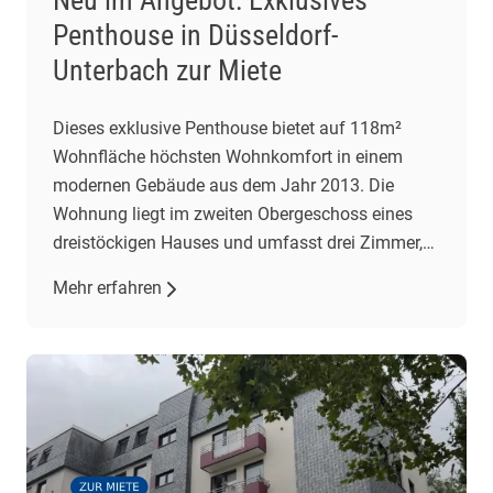
Neu im Angebot: Exklusives
Penthouse in Düsseldorf-
Unterbach zur Miete
Dieses exklusive Penthouse bietet auf 118m²
Wohnfläche höchsten Wohnkomfort in einem
modernen Gebäude aus dem Jahr 2013. Die
Wohnung liegt im zweiten Obergeschoss eines
dreistöckigen Hauses und umfasst drei Zimmer,
darunter zwei Schlafzimmer und ein geräumiges
Mehr erfahren
Wohnzimmer mit offener Einbauküche. Der
Wohnbereich besticht durch gehobene
Ausstattung, darunter Fliesenböden und eine
Fußbodenheizung. Eine Klimaanlage im
Wohnzimmer […]