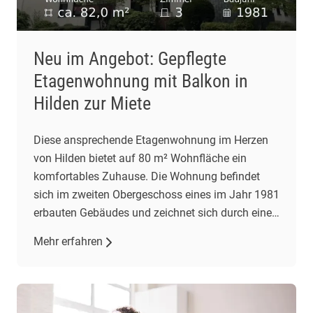
Neu im Angebot: Gepflegte
Etagenwohnung mit Balkon in
Hilden zur Miete
Diese ansprechende Etagenwohnung im Herzen
von Hilden bietet auf 80 m² Wohnfläche ein
komfortables Zuhause. Die Wohnung befindet
sich im zweiten Obergeschoss eines im Jahr 1981
erbauten Gebäudes und zeichnet sich durch einen
gepflegten Zustand aus. Mit drei Zimmern,
Mehr erfahren
darunter zwei Schlafzimmer und ein
Wohnzimmer, bietet sie ausreichend Platz für
individuelle Wohnbedürfnisse. Das großzügige
Wohnzimmer […]