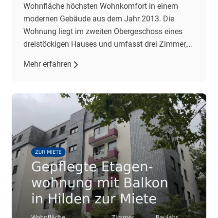
Wohnfläche höchsten Wohnkomfort in einem
modernen Gebäude aus dem Jahr 2013. Die
Wohnung liegt im zweiten Obergeschoss eines
dreistöckigen Hauses und umfasst drei Zimmer,
darunter zwei Schlafzimmer und ein geräumiges
Mehr erfahren
Wohnzimmer mit offener Einbauküche. Der
Wohnbereich besticht durch gehobene
Ausstattung, darunter Fliesenböden und eine
Fußbodenheizung. Eine Klimaanlage im
Wohnzimmer […]