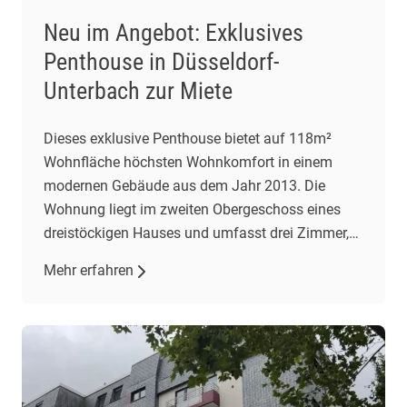
Neu im Angebot: Exklusives
Penthouse in Düsseldorf-
Unterbach zur Miete
Dieses exklusive Penthouse bietet auf 118m²
Wohnfläche höchsten Wohnkomfort in einem
modernen Gebäude aus dem Jahr 2013. Die
Wohnung liegt im zweiten Obergeschoss eines
dreistöckigen Hauses und umfasst drei Zimmer,
darunter zwei Schlafzimmer und ein geräumiges
Mehr erfahren
Wohnzimmer mit offener Einbauküche. Der
Wohnbereich besticht durch gehobene
Ausstattung, darunter Fliesenböden und eine
Fußbodenheizung. Eine Klimaanlage im
Wohnzimmer […]