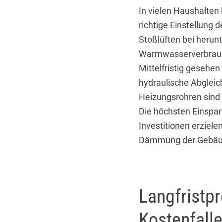
In vielen Haushalten 
richtige Einstellung
Stoßlüften bei herun
Warmwasserverbrauch 
Mittelfristig gesehe
hydraulische Abglei
Heizungsrohren sin
Die höchsten Einspar
Investitionen erziele
Dämmung der Gebäud
Langfristp
Kostenfall