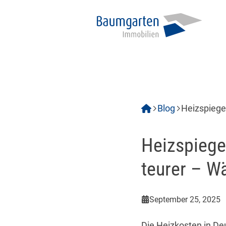
Blog
Heizspiege
günstiger
Heizspiege
teurer – W
September 25, 2025
Die Heizkosten in De