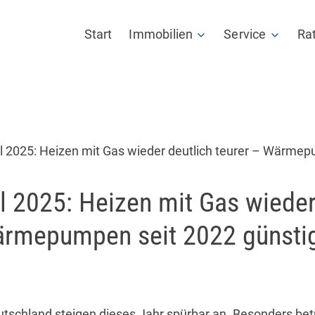
Start
Immobilien
Service
Ra
Angebote
Mieterpass
Verkaufen
Maklertagebu
l 2025: Heizen mit Gas wieder deutlich teurer – Wärme
Vermieten
Datenraum
l 2025: Heizen mit Gas wieder
Wertermittlung
Tippgeber Pro
ärmepumpen seit 2022 günsti
Netzwerkpartn
Weiterbildung
utschland steigen dieses Jahr spürbar an. Besonders bet