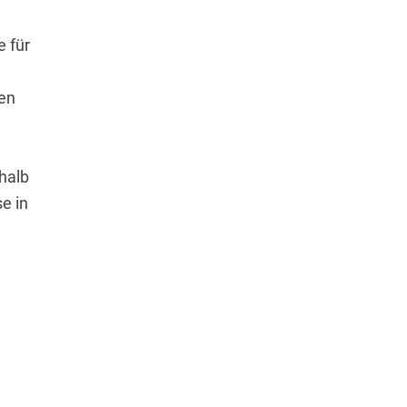
 für
ten
,
halb
se in