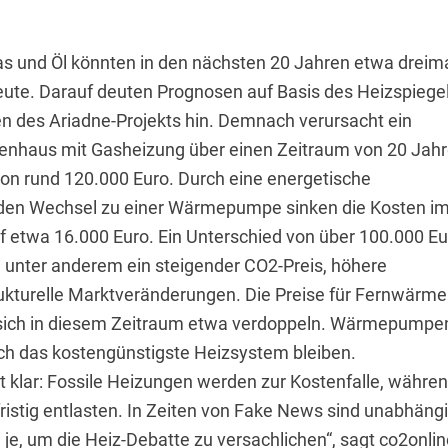
as und Öl könnten in den nächsten 20 Jahren etwa dreim
eute. Darauf deuten Prognosen auf Basis des Heizspiege
n des Ariadne-Projekts hin. Demnach verursacht ein
ienhaus mit Gasheizung über einen Zeitraum von 20 Jah
on rund 120.000 Euro. Durch eine energetische
den Wechsel zu einer Wärmepumpe sinken die Kosten i
f etwa 16.000 Euro. Ein Unterschied von über 100.000 Eu
d unter anderem ein steigender CO2-Preis, höhere
ukturelle Marktveränderungen. Die Preise für Fernwärme
 sich in diesem Zeitraum etwa verdoppeln. Wärmepumpe
ch das kostengünstigste Heizsystem bleiben.
gt klar: Fossile Heizungen werden zur Kostenfalle, währe
stig entlasten. In Zeiten von Fake News sind unabhäng
je, um die Heiz-Debatte zu versachlichen“, sagt co2onlin