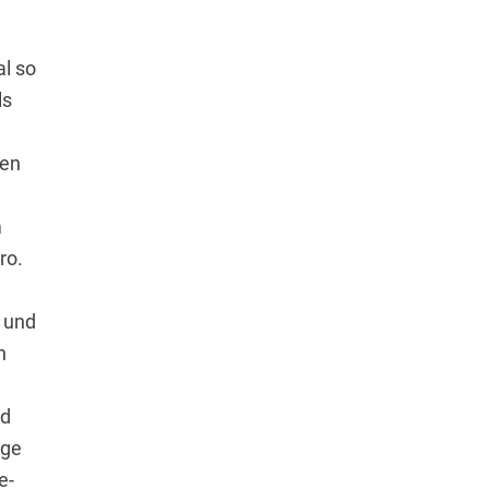
al so
ls
ren
m
ro.
 und
n
nd
ige
e-