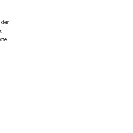
 der
nd
ste