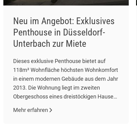
Neu im Angebot: Exklusives
Penthouse in Düsseldorf-
Unterbach zur Miete
Dieses exklusive Penthouse bietet auf
118m² Wohnfläche höchsten Wohnkomfort
in einem modernen Gebäude aus dem Jahr
2013. Die Wohnung liegt im zweiten
Obergeschoss eines dreistöckigen Hauses
und umfasst drei Zimmer, darunter zwei
Mehr erfahren
Schlafzimmer und ein geräumiges
Wohnzimmer mit offener Einbauküche. Der
Wohnbereich besticht durch gehobene