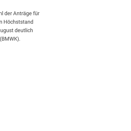
l der Anträge für
en Höchststand
ugust deutlich
z (BMWK).