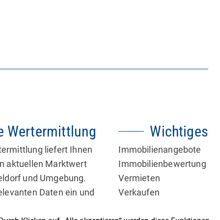
für individuelle Wohnbedürfnisse. Das
großzügige Wohnzimmer […]
e Wertermittlung
Wichtiges
rmittlung liefert Ihnen
Immobilienangebote
en aktuellen Marktwert
Immobilienbewertung
seldorf und Umgebung.
Vermieten
relevanten Daten ein und
Verkaufen
 Schritten Ihre
Service