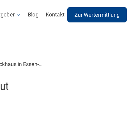
tgeber
Blog
Kontakt
Zur Wertermittlung
Ratgeber
ch
Checkliste
ckhaus in Essen-
Alle Ratgeber und Checklisten
ut
vision
er