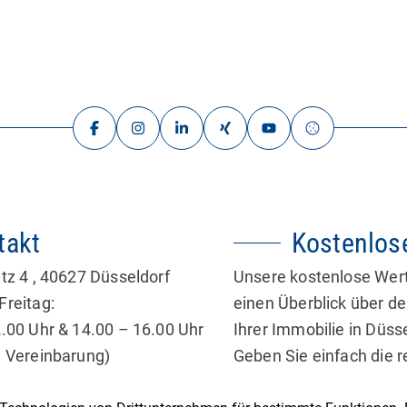
Ausstattung, darunter Fliesenböden und
eine Fußbodenheizung. Eine Klimaanlage
im Wohnzimmer […]
takt
Kostenlos
tz 4
,
40627
Düsseldorf
Unsere kostenlose Werte
Freitag:
einen Überblick über d
.00 Uhr & 14.00 – 16.00 Uhr
Ihrer Immobilie in Düs
h Vereinbarung)
Geben Sie einfach die 
fen
!
0211 69990650
erhalten Sie in wenigen