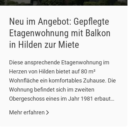
Neu im Angebot: Gepflegte
Etagenwohnung mit Balkon
in Hilden zur Miete
Diese ansprechende Etagenwohnung im
Herzen von Hilden bietet auf 80 m²
Wohnfläche ein komfortables Zuhause. Die
Wohnung befindet sich im zweiten
Obergeschoss eines im Jahr 1981 erbauten
Gebäudes und zeichnet sich durch einen
Mehr erfahren
gepflegten Zustand aus. Mit drei Zimmern,
darunter zwei Schlafzimmer und ein
Wohnzimmer, bietet sie ausreichend Platz