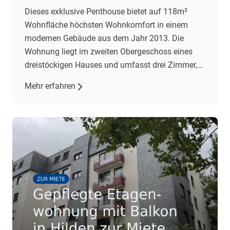
Dieses exklusive Penthouse bietet auf 118m²
Wohnfläche höchsten Wohnkomfort in einem
modernen Gebäude aus dem Jahr 2013. Die
Wohnung liegt im zweiten Obergeschoss eines
dreistöckigen Hauses und umfasst drei Zimmer,
darunter zwei Schlafzimmer und ein geräumiges
Mehr erfahren
Wohnzimmer mit offener Einbauküche. Der
Wohnbereich besticht durch gehobene
Ausstattung, darunter Fliesenböden und eine
Fußbodenheizung. Eine Klimaanlage im
Wohnzimmer […]