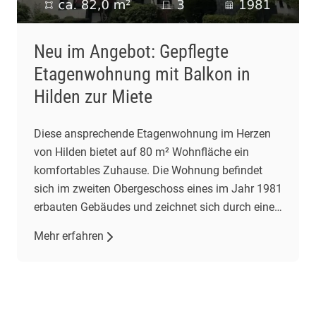
Neu im Angebot: Gepflegte
Etagenwohnung mit Balkon in
Hilden zur Miete
Diese ansprechende Etagenwohnung im Herzen
von Hilden bietet auf 80 m² Wohnfläche ein
komfortables Zuhause. Die Wohnung befindet
sich im zweiten Obergeschoss eines im Jahr 1981
erbauten Gebäudes und zeichnet sich durch einen
gepflegten Zustand aus. Mit drei Zimmern,
Mehr erfahren
darunter zwei Schlafzimmer und ein
Wohnzimmer, bietet sie ausreichend Platz für
individuelle Wohnbedürfnisse. Das großzügige
Wohnzimmer […]