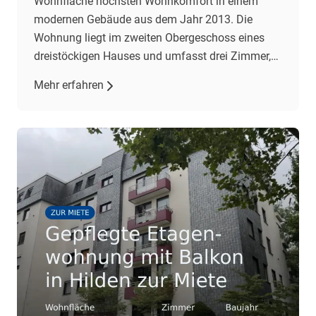
Wohnfläche höchsten Wohnkomfort in einem
modernen Gebäude aus dem Jahr 2013. Die
Wohnung liegt im zweiten Obergeschoss eines
dreistöckigen Hauses und umfasst drei Zimmer,
darunter zwei Schlafzimmer und ein geräumiges
Mehr erfahren
Wohnzimmer mit offener Einbauküche. Der
Wohnbereich besticht durch gehobene
Ausstattung, darunter Fliesenböden und eine
Fußbodenheizung. Eine Klimaanlage im
Wohnzimmer […]