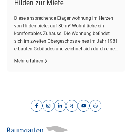
Hilden zur Miete
Diese ansprechende Etagenwohnung im Herzen
von Hilden bietet auf 80 m² Wohnfläche ein
komfortables Zuhause. Die Wohnung befindet
sich im zweiten Obergeschoss eines im Jahr 1981
erbauten Gebäudes und zeichnet sich durch einen
gepflegten Zustand aus. Mit drei Zimmern,
Mehr erfahren
darunter zwei Schlafzimmer und ein
Wohnzimmer, bietet sie ausreichend Platz für
individuelle Wohnbedürfnisse. Das großzügige
Wohnzimmer […]