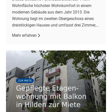
Wohnfläche höchsten Wohnkomfort in einem
modernen Gebäude aus dem Jahr 2013. Die
Wohnung liegt im zweiten Obergeschoss eines
dreistöckigen Hauses und umfasst drei Zimmer,
darunter zwei Schlafzimmer und ein geräumiges
Mehr erfahren
Wohnzimmer mit offener Einbauküche. Der
Wohnbereich besticht durch gehobene
Ausstattung, darunter Fliesenböden und eine
Fußbodenheizung. Eine Klimaanlage im
Wohnzimmer […]