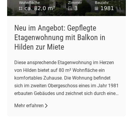
Neu im Angebot: Gepflegte
Etagenwohnung mit Balkon in
Hilden zur Miete
Diese ansprechende Etagenwohnung im Herzen
von Hilden bietet auf 80 m² Wohnfläche ein
komfortables Zuhause. Die Wohnung befindet
sich im zweiten Obergeschoss eines im Jahr 1981
erbauten Gebäudes und zeichnet sich durch einen
gepflegten Zustand aus. Mit drei Zimmern,
Mehr erfahren
darunter zwei Schlafzimmer und ein
Wohnzimmer, bietet sie ausreichend Platz für
individuelle Wohnbedürfnisse. Das großzügige
Wohnzimmer […]