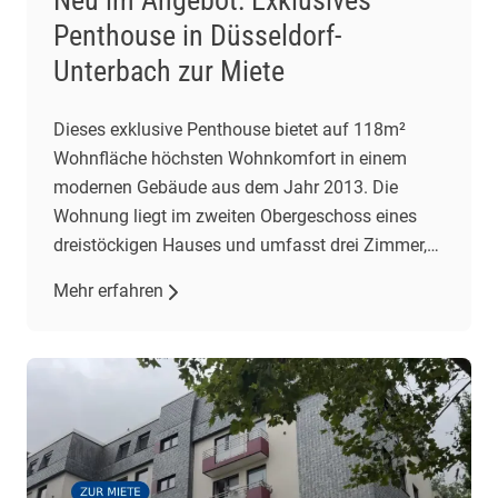
Neu im Angebot: Exklusives
Penthouse in Düsseldorf-
Unterbach zur Miete
Dieses exklusive Penthouse bietet auf 118m²
Wohnfläche höchsten Wohnkomfort in einem
modernen Gebäude aus dem Jahr 2013. Die
Wohnung liegt im zweiten Obergeschoss eines
dreistöckigen Hauses und umfasst drei Zimmer,
darunter zwei Schlafzimmer und ein geräumiges
Mehr erfahren
Wohnzimmer mit offener Einbauküche. Der
Wohnbereich besticht durch gehobene
Ausstattung, darunter Fliesenböden und eine
Fußbodenheizung. Eine Klimaanlage im
Wohnzimmer […]