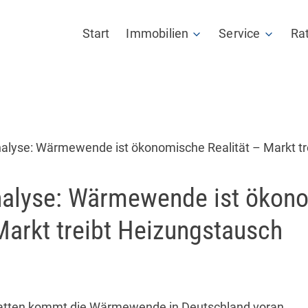
Start
Immobilien
Service
Ra
Angebote
Mieterpass
Verkaufen
Maklertagebu
nalyse: Wärmewende ist ökonomische Realität – Markt tr
Vermieten
Datenraum
ausch
nalyse: Wärmewende ist ökon
Wertermittlung
Tippgeber Pro
Markt treibt Heizungstausch
Netzwerkpartn
Weiterbildung
ebatten kommt die Wärmewende in Deutschland voran.