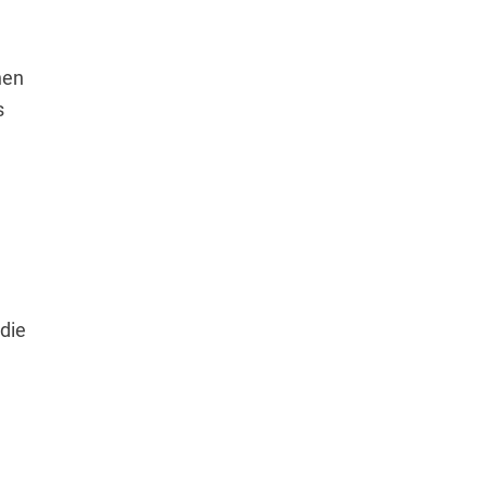
hen
s
die